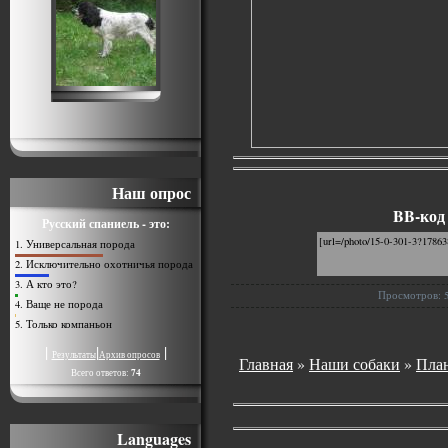
Наш опрос
BB-код
Русский спаниель - это:
1.
Универсальная порода
2.
Исключительно охотничья порода
3.
А кто это?
Просмотров: 578
4.
Ваще не порода
5.
Только компаньон
|
|
|
Результаты
Архив опросов
Главная
»
Наши собаки
»
Пла
Всего ответов:
74
Languages