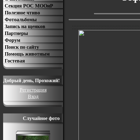
Секция РОС МООиР
Полезное чтиво
Фотоальбомы
Запись на щенков
Партнеры
Форум
Поиск по сайту
Помощь животным
Гостевая
Добрый день, Прохожий!
Регистрация
Вход
Случайное фото