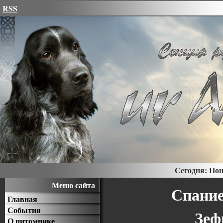
RSS
Сегодня: Пон
Меню сайта
Спание
Главная
События
Зеф
О питомнике